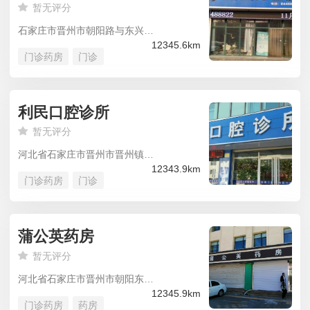
暂无评分
石家庄市晋州市朝阳路与东兴街交叉路口往北约50米(东关新村西北侧约100米)鸿伟朝阳花苑
12345.6km
门诊药房
门诊
利民口腔诊所
暂无评分
河北省石家庄市晋州市晋州镇向阳街晋州影剧院西北200米温馨阁
12343.9km
门诊药房
门诊
蒲公英药房
暂无评分
河北省石家庄市晋州市朝阳东苑(朝阳小区东南50米)朝阳别苑
12345.9km
门诊药房
药房