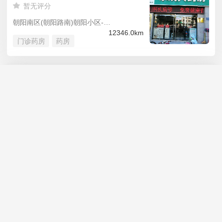
暂无评分
朝阳南区(朝阳路南)朝阳小区-南区
12346.0km
门诊药房
药房
举报内容
新兴药房
选择地区
返回
暂无评分
选择举报理由
*
12344.9km
中兴路178中央银座
中国大陆
+86
门诊药房
药房
举报描述
中国香港
+852
崇德大药房
中国澳门
+853
暂无评分
0
/100
中国台湾
+886
朝阳南区(朝阳路南)朝阳小区-南区
12346.0km
门诊药房
药房