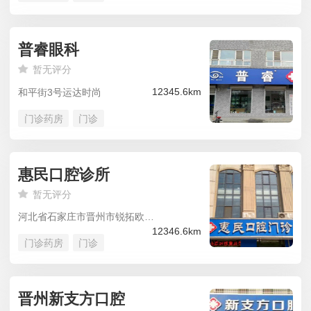
普睿眼科
暂无评分
12345.6km
和平街3号运达时尚
门诊药房
门诊
惠民口腔诊所
暂无评分
河北省石家庄市晋州市锐拓欧景城(晋州信誉楼商厦南)锐拓欧景城
12346.6km
门诊药房
门诊
晋州新支方口腔