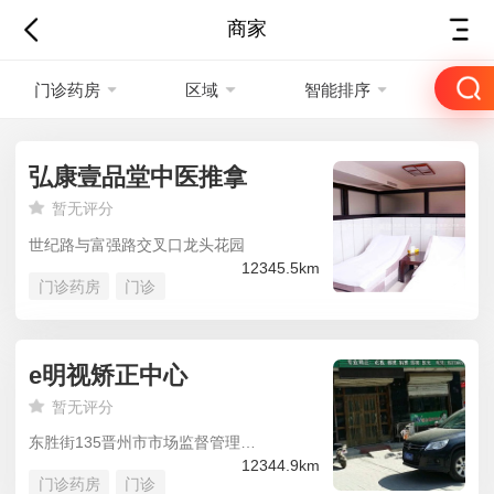
商家
门诊药房
区域
智能排序
弘康壹品堂中医推拿
暂无评分
世纪路与富强路交叉口龙头花园
12345.5km
门诊药房
门诊
e明视矫正中心
暂无评分
东胜街135晋州市市场监督管理局市区工商分局
12344.9km
门诊药房
门诊