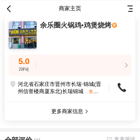
商家主页
余乐圈火锅鸡•鸡煲烧烤
余乐圈火锅鸡•鸡煲烧烤
5.0
5.0
2评论
2评论
河北省石家庄市晋州市长瑞·锦城(晋
州信誉楼商厦东北)长瑞锦城
查看
地图
晋州通 jinzhoutong.cn
更多商家信息
晋州市一站式综合生活服务平台
发表评论