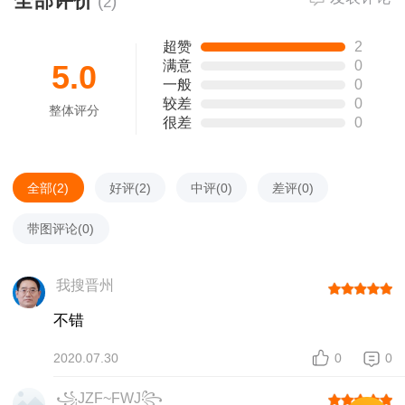
全部评价
(
)
2
长按识别二维码看详情
超赞
2
满意
0
5.0
一般
0
较差
0
整体评分
很差
0
全部(
2
)
好评(
2
)
中评(
0
)
差评(
0
)
带图评论(
0
)
我搜晋州
不错
2020.07.30
0
0
꧁JZF~FWJ꧂