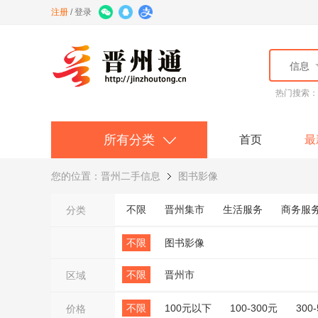
注册
/
登录
信息
热门搜索
所有分类
首页
最
您的位置：
晋州二手信息
图书影像
不限
晋州集市
生活服务
商务服
分类
不限
图书影像
不限
晋州市
区域
不限
100元以下
100-300元
300
价格