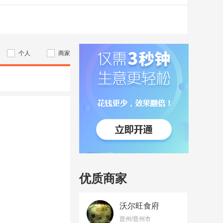
个人
商家
优质商家
沃尔旺食府
晋州/晋州市