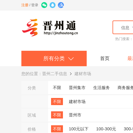
注册
/
登录
信息
热门搜索
所有分类
首页
最
您的位置：
晋州二手信息
建材市场
不限
晋州集市
生活服务
商务服
分类
不限
建材市场
不限
晋州市
区域
不限
100元以下
100-300元
300
价格