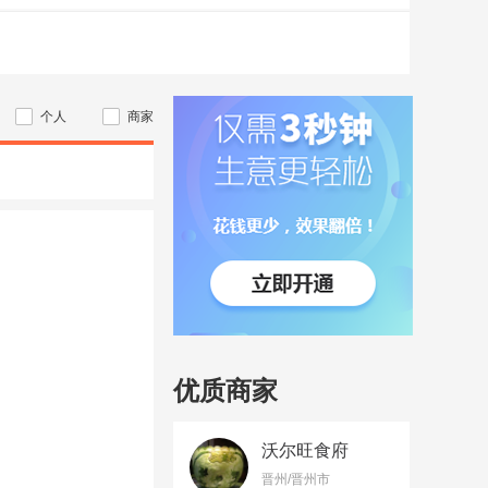
个人
商家
优质商家
沃尔旺食府
晋州/晋州市