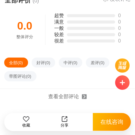
全部评价
(
)
0
长按识别二维码看详情
超赞
0
满意
0
0.0
一般
0
较差
0
整体评分
很差
0
全部(
0
)
好评(
0
)
中评(
0
)
差评(
0
)
带图评论(
0
)
查看全部评论
在线咨询
收藏
分享