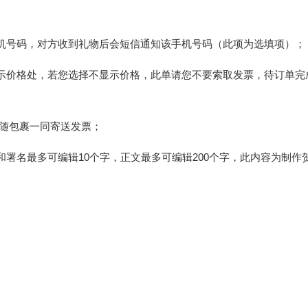
手机号码，对方收到礼物后会短信通知该手机号码（此项为选填项）；
显示价格处，若您选择不显示价格，此单请您不要索取发票，待订单完
默认随包裹一同寄送发票；
称和署名最多可编辑10个字，正文最多可编辑200个字，此内容为制