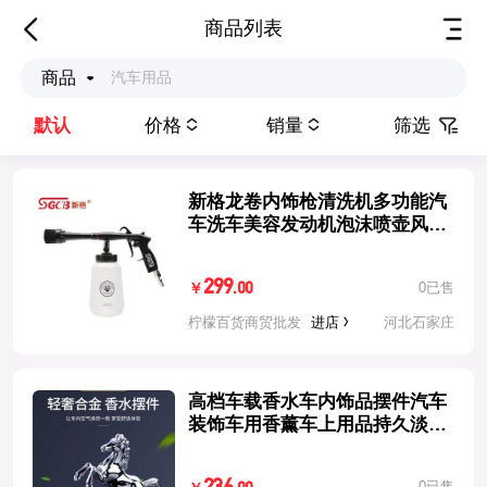
商品列表
商品
默认
价格
销量
筛选
新格龙卷内饰枪清洗机多功能汽
车洗车美容发动机泡沫喷壶风工
具
299
0已售
.00
￥
柠檬百货商贸批发
进店
河北石家庄
高档车载香水车内饰品摆件汽车
装饰车用香薰车上用品持久淡香
氛男
0已售