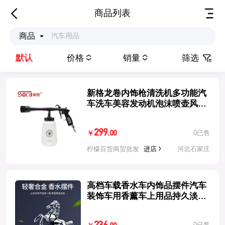
商品列表
商品
默认
价格
销量
筛选
新格龙卷内饰枪清洗机多功能汽
车洗车美容发动机泡沫喷壶风工
具
299
0已售
.00
￥
柠檬百货商贸批发
进店
河北石家庄
高档车载香水车内饰品摆件汽车
装饰车用香薰车上用品持久淡香
氛男
0已售