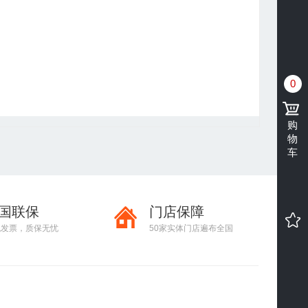
0
购
物
车
国联保
门店保障
税发票，质保无忧
50家实体门店遍布全国