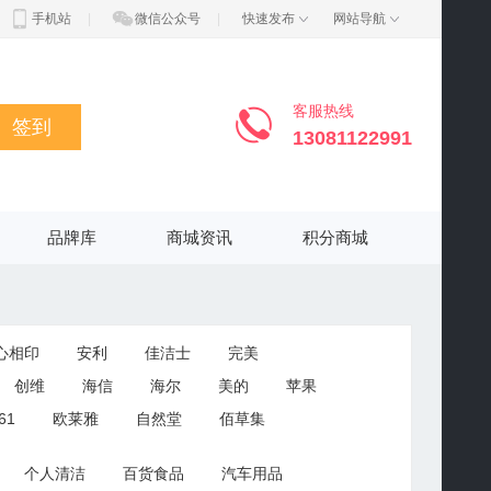
手机站
|
微信公众号
|
快速发布
网站导航
客服热线
签到
13081122991
品牌库
商城资讯
积分商城
心相印
安利
佳洁士
完美
创维
海信
海尔
美的
苹果
61
欧莱雅
自然堂
佰草集
迪达斯
特步
斯波帝卡
斐格
个人清洁
百货食品
汽车用品
宝马
荣威
东风标致
雪佛兰