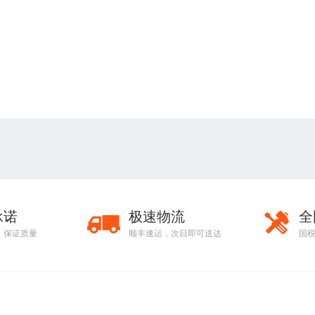
承诺
极速物流
全
，保证质量
顺丰速运，次日即可送达
国