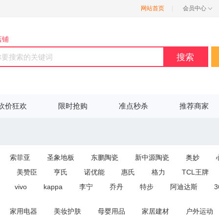
网站首页
|
会员中心
店铺
搜索
砍价狂欢
限时抢购
准点秒杀
推荐商家
索菲亚
圣象地板
东鹏陶瓷
新中源陶瓷
奥妙
美赞臣
亨氏
诺优能
惠氏
格力
TCL王牌
vivo
kappa
李宁
乔丹
特步
阿迪达斯
3
凤祥
周大生
周大福
老庙黄金
劳力士
浪琴
阿
家用电器
美妆护肤
母婴用品
家居建材
户外运动
爱慕
秋水伊人
韩都衣舍
阿迪达斯
诗篇
吉利