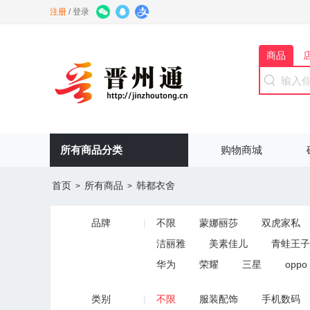
注册
/
登录
商品
所有商品分类
购物商城
首页
所有商品
韩都衣舍
>
>
品牌
|
不限
蒙娜丽莎
双虎家私
洁丽雅
美素佳儿
青蛙王子
华为
荣耀
三星
oppo
薇姿
温碧泉
韩伊
老
类别
|
不限
服装配饰
手机数码
木林森
骆驼
都市丽人