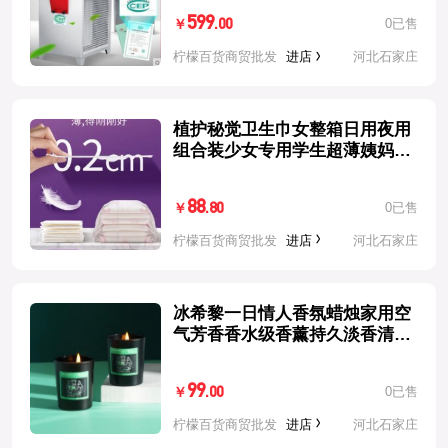
599
0已售
.00
￥
柠檬百货商贸批发
进店
河北石家庄
植护秘觉卫生巾女整箱日用夜用
组合装少女专用学生超薄姨妈巾
产妇
88
0已售
.80
￥
柠檬百货商贸批发
进店
河北石家庄
冰希黎一日情人香氛蜡烛家用空
气芳香香水级香薰持久淡香清新
空气
99
0已售
.00
￥
柠檬百货商贸批发
进店
河北石家庄