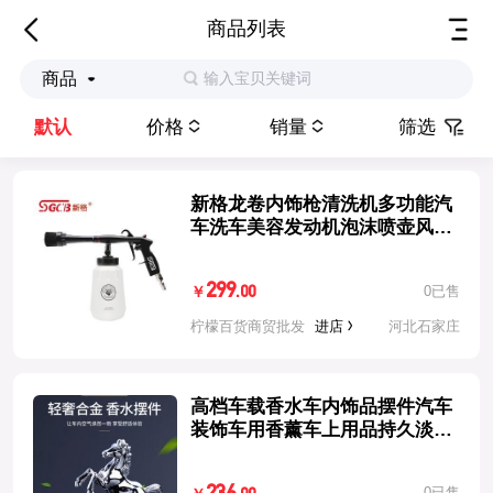
商品列表
输入宝贝关键词
商品
默认
价格
销量
筛选
新格龙卷内饰枪清洗机多功能汽
车洗车美容发动机泡沫喷壶风工
具
299
0已售
.00
￥
柠檬百货商贸批发
进店
河北石家庄
高档车载香水车内饰品摆件汽车
装饰车用香薰车上用品持久淡香
氛男
0已售