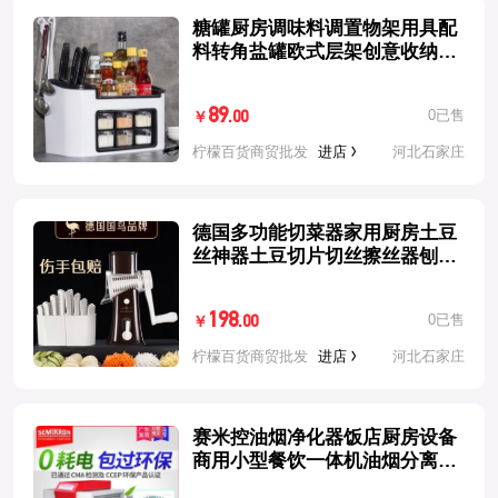
糖罐厨房调味料调置物架用具配
料转角盐罐欧式层架创意收纳盒
餐饮
89
0已售
.00
￥
柠檬百货商贸批发
进店
河北石家庄
德国多功能切菜器家用厨房土豆
丝神器土豆切片切丝擦丝器刨丝
器
198
0已售
.00
￥
柠檬百货商贸批发
进店
河北石家庄
赛米控油烟净化器饭店厨房设备
商用小型餐饮一体机油烟分离过
滤器