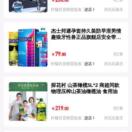
236
.00
￥
柠檬百货商贸批发
进店
河北石家庄
杰士邦避孕套持久装防早泄男情
趣狼牙性兽正品旗舰店安全带震
动环
79
0已售
.80
￥
柠檬百货商贸批发
进店
河北石家庄
探花村 山茶橄榄5L*2 商超同款
物理压榨山茶油橄榄油 食用油
219
0已售
.00
￥
柠檬百货商贸批发
进店
河北石家庄