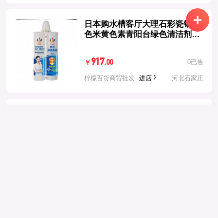
日本购水槽客厅大理石彩瓷银灰
色米黄色素青阳台绿色清洁剂夜
西湖
917
0已售
.00
￥
柠檬百货商贸批发
进店
河北石家庄
西雅图即品拿铁二合一（100
举报内容
返回
选择地区
包）台湾进口咖啡意式香醇速溶
咖啡整箱
选择举报理由
*
330
0已售
.00
￥
中国大陆
+86
柠檬百货商贸批发
进店
河北石家庄
举报描述
中国香港
+852
好时可可粉226g原装进口好时可
中国澳门
+853
可粉巧克力粉热冲饮奶茶咖啡粉