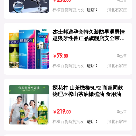
236
.00
￥
柠檬百货商贸批发
进店
河北石家庄
杰士邦避孕套持久装防早泄男情
趣狼牙性兽正品旗舰店安全带震
动环
79
0已售
.80
￥
柠檬百货商贸批发
进店
河北石家庄
探花村 山茶橄榄5L*2 商超同款
物理压榨山茶油橄榄油 食用油
219
0已售
.00
￥
柠檬百货商贸批发
进店
河北石家庄