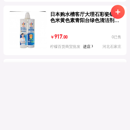
日本购水槽客厅大理石彩瓷银灰
色米黄色素青阳台绿色清洁剂夜
西湖
917
0已售
.00
￥
柠檬百货商贸批发
进店
河北石家庄
西雅图即品拿铁二合一（100
举报内容
返回
选择地区
包）台湾进口咖啡意式香醇速溶
咖啡整箱
选择举报理由
*
330
0已售
.00
￥
中国大陆
+86
柠檬百货商贸批发
进店
河北石家庄
举报描述
中国香港
+852
好时可可粉226g原装进口好时可
中国澳门
+853
可粉巧克力粉热冲饮奶茶咖啡粉