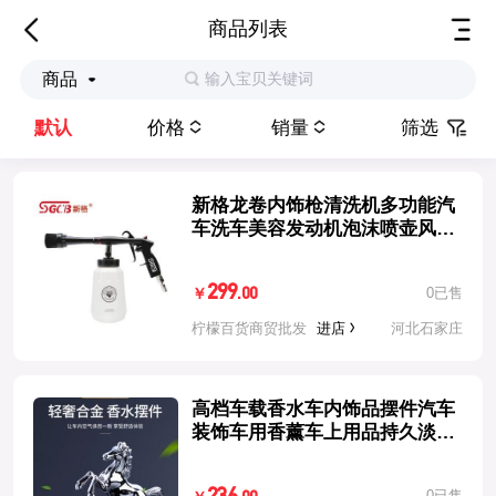
商品列表
输入宝贝关键词
商品
默认
价格
销量
筛选
新格龙卷内饰枪清洗机多功能汽
车洗车美容发动机泡沫喷壶风工
具
299
0已售
.00
￥
柠檬百货商贸批发
进店
河北石家庄
高档车载香水车内饰品摆件汽车
装饰车用香薰车上用品持久淡香
氛男
0已售