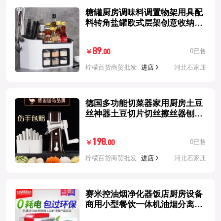
糖罐厨房调味料调置物架用具配
料转角盐罐欧式层架创意收纳盒
餐饮
89
0已售
.00
￥
柠檬百货商贸批发
进店
河北石家庄
德国多功能切菜器家用厨房土豆
丝神器土豆切片切丝擦丝器刨丝
器
198
0已售
.00
￥
柠檬百货商贸批发
进店
河北石家庄
赛米控油烟净化器饭店厨房设备
商用小型餐饮一体机油烟分离过
滤器