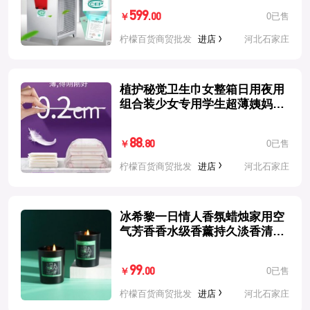
599
0已售
.00
￥
柠檬百货商贸批发
进店
河北石家庄
植护秘觉卫生巾女整箱日用夜用
组合装少女专用学生超薄姨妈巾
产妇
88
0已售
.80
￥
柠檬百货商贸批发
进店
河北石家庄
冰希黎一日情人香氛蜡烛家用空
气芳香香水级香薰持久淡香清新
空气
99
0已售
.00
￥
柠檬百货商贸批发
进店
河北石家庄