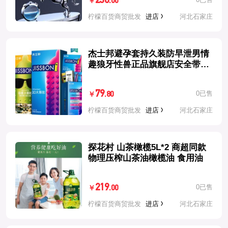
236
.00
￥
柠檬百货商贸批发
进店
河北石家庄
杰士邦避孕套持久装防早泄男情
趣狼牙性兽正品旗舰店安全带震
动环
79
0已售
.80
￥
柠檬百货商贸批发
进店
河北石家庄
探花村 山茶橄榄5L*2 商超同款
物理压榨山茶油橄榄油 食用油
219
0已售
.00
￥
柠檬百货商贸批发
进店
河北石家庄