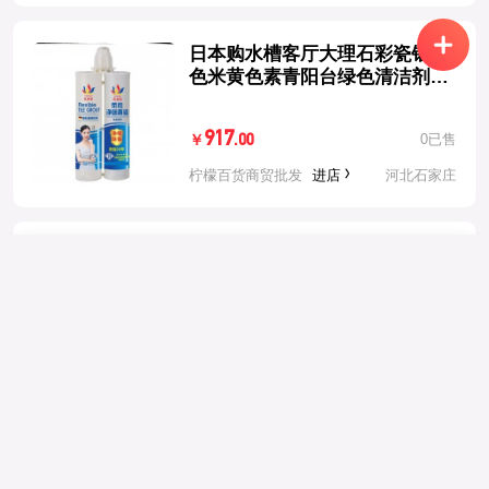
日本购水槽客厅大理石彩瓷银灰
色米黄色素青阳台绿色清洁剂夜
西湖
917
0已售
.00
￥
柠檬百货商贸批发
进店
河北石家庄
西雅图即品拿铁二合一（100
举报内容
返回
选择地区
包）台湾进口咖啡意式香醇速溶
咖啡整箱
选择举报理由
*
330
0已售
.00
￥
中国大陆
+86
柠檬百货商贸批发
进店
河北石家庄
举报描述
中国香港
+852
好时可可粉226g原装进口好时可
中国澳门
+853
可粉巧克力粉热冲饮奶茶咖啡粉