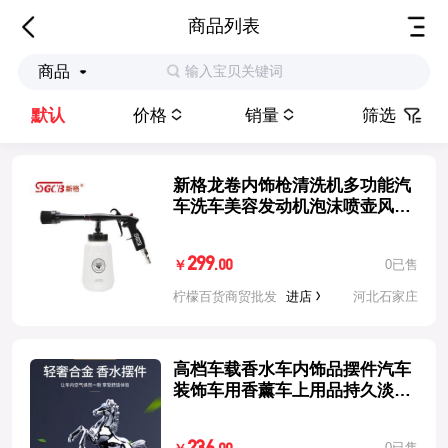
商品列表
输入宝贝关键词
商品
默认
价格
销量
筛选
新格龙卷内饰枪清洗机多功能汽
车洗车美容发动机泡沫喷壶风工
具
299
0已售
.00
￥
柠檬百货商贸批发
进店
河北石家庄
高档车载香水车内饰品摆件汽车
装饰车用香薰车上用品持久淡香
氛男
0已售