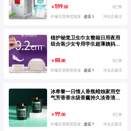
599
0已售
.00
￥
柠檬百货商贸批发
进店
河北石家庄
植护秘觉卫生巾女整箱日用夜用
组合装少女专用学生超薄姨妈巾
产妇
88
0已售
.80
￥
柠檬百货商贸批发
进店
河北石家庄
冰希黎一日情人香氛蜡烛家用空
气芳香香水级香薰持久淡香清新
空气
99
0已售
.00
￥
柠檬百货商贸批发
进店
河北石家庄