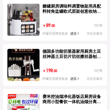
糖罐厨房调味料调置物架用具配
料转角盐罐欧式层架创意收纳盒
餐饮
89
0已售
.00
￥
柠檬百货商贸批发
进店
河北石家庄
德国多功能切菜器家用厨房土豆
丝神器土豆切片切丝擦丝器刨丝
器
198
0已售
.00
￥
柠檬百货商贸批发
进店
河北石家庄
赛米控油烟净化器饭店厨房设备
商用小型餐饮一体机油烟分离过
滤器