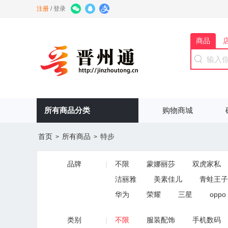
注册
/
登录
商品
所有商品分类
购物商城
首页
所有商品
特步
>
>
品牌
|
不限
蒙娜丽莎
双虎家私
洁丽雅
美素佳儿
青蛙王子
华为
荣耀
三星
oppo
薇姿
温碧泉
韩伊
老
类别
|
不限
服装配饰
手机数码
木林森
骆驼
都市丽人