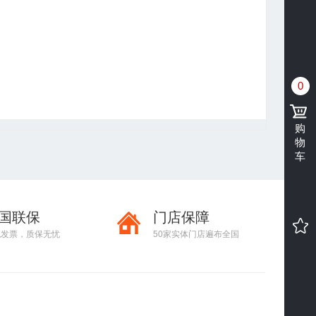
0
购
物
车
国联保
门店保障
税发票，质保无忧
50家实体门店遍布全国