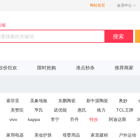
网站首页
|
会员中心
店铺
搜索
砍价狂欢
限时抢购
准点秒杀
推荐商家
索菲亚
圣象地板
东鹏陶瓷
新中源陶瓷
奥妙
美赞臣
亨氏
诺优能
惠氏
格力
TCL王牌
vivo
kappa
李宁
乔丹
特步
阿迪达斯
3
凤祥
周大生
周大福
老庙黄金
劳力士
浪琴
阿
家用电器
美妆护肤
母婴用品
家居建材
户外运动
爱慕
秋水伊人
韩都衣舍
阿迪达斯
诗篇
吉利