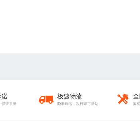
承诺
极速物流
全
，保证质量
顺丰速运，次日即可送达
国