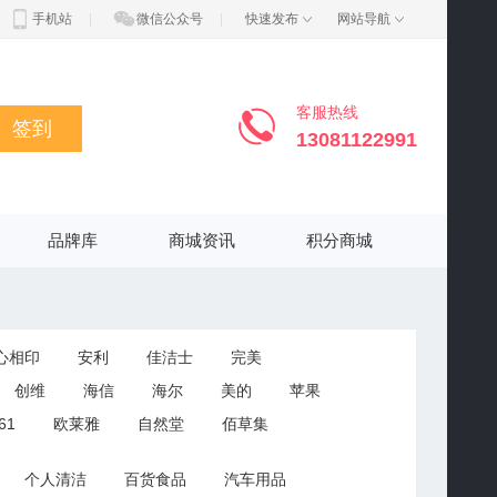
手机站
|
微信公众号
|
快速发布
网站导航
客服热线
签到
13081122991
品牌库
商城资讯
积分商城
心相印
安利
佳洁士
完美
创维
海信
海尔
美的
苹果
61
欧莱雅
自然堂
佰草集
迪达斯
特步
斯波帝卡
斐格
个人清洁
百货食品
汽车用品
宝马
荣威
东风标致
雪佛兰