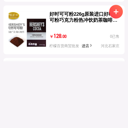
好时可可粉226g原装进口好时可
可粉巧克力粉热冲饮奶茶咖啡粉
原料
128
0已售
.00
￥
柠檬百货商贸批发
进店
河北石家庄
进口牛油果4个装（150-180g）
举报内容
返回
选择地区
选择举报理由
*
29
0已售
.90
￥
中国大陆
+86
柠檬百货商贸批发
进店
河北石家庄
举报描述
中国香港
+852
野生仙人掌果2斤装（单果25-
中国澳门
+853
35g）