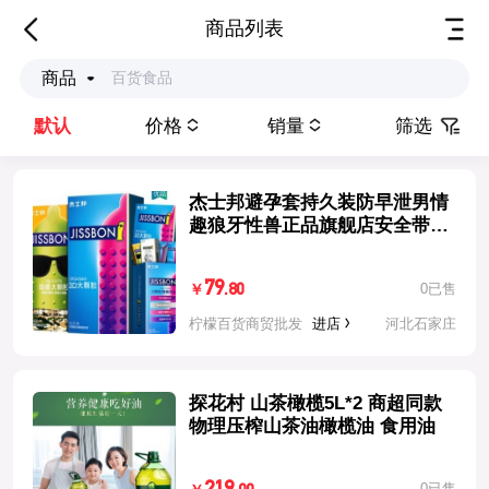
商品列表
商品
默认
价格
销量
筛选
杰士邦避孕套持久装防早泄男情
趣狼牙性兽正品旗舰店安全带震
动环
79
0已售
.80
￥
柠檬百货商贸批发
进店
河北石家庄
探花村 山茶橄榄5L*2 商超同款
物理压榨山茶油橄榄油 食用油
0已售