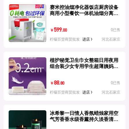
赛米控油烟净化器饭店厨房设备
商用小型餐饮一体机油烟分离过
滤器
599
0已售
.00
￥
柠檬百货商贸批发
进店
河北石家庄
植护秘觉卫生巾女整箱日用夜用
组合装少女专用学生超薄姨妈巾
产妇
88
0已售
.80
￥
柠檬百货商贸批发
进店
河北石家庄
冰希黎一日情人香氛蜡烛家用空
气芳香香水级香薰持久淡香清新
空气