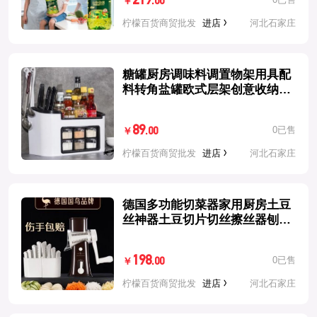
219
.00
￥
柠檬百货商贸批发
进店
河北石家庄
糖罐厨房调味料调置物架用具配
料转角盐罐欧式层架创意收纳盒
餐饮
89
0已售
.00
￥
柠檬百货商贸批发
进店
河北石家庄
德国多功能切菜器家用厨房土豆
丝神器土豆切片切丝擦丝器刨丝
器
198
0已售
.00
￥
柠檬百货商贸批发
进店
河北石家庄