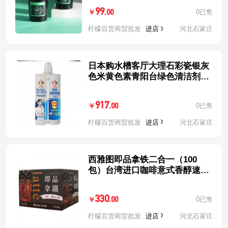
99
0已售
.00
￥
柠檬百货商贸批发
进店
河北石家庄
日本购水槽客厅大理石彩瓷银灰
色米黄色素青阳台绿色清洁剂夜
西湖
917
0已售
.00
￥
柠檬百货商贸批发
进店
河北石家庄
西雅图即品拿铁二合一（100
包）台湾进口咖啡意式香醇速溶
咖啡整箱
330
0已售
.00
￥
柠檬百货商贸批发
进店
河北石家庄